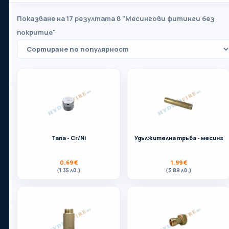
Показване на 17 резултата в "Месингови фитинги без
покритие"
Вашият партньор в света на отоплението,
водопроводите, вентилацията и баните.
Телефон:
Тапа - Cr/Ni
Удължителна тръба - месинг
0899 35 86 86
0.69
€
1.99
€
(1.35 лв.)
(3.89 лв.)
Адрес:
Бургас
Имейл: