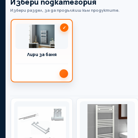
Избери подкатегория
Избери раздел, за да продължиш към продуктите.
Вашият партньор в света на отоплението,
водопроводите, вентилацията и баните.
Лири за баня
Телефон:
→
0899 35 86 86
Адрес:
Бургас
Имейл:
store.hydrofire@gmail.com