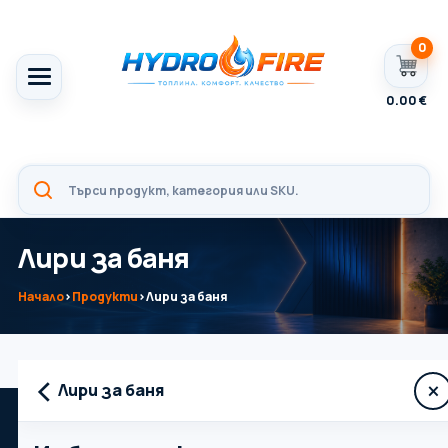
0
0.00
€
Лири за баня
Начало
›
Продукти
›
Лири за баня
‹
×
Лири за баня