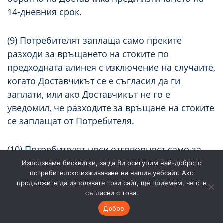
14-дневния срок.
(9) Потребителят заплаща само преките
разходи за връщането на стоките по
предходната алинея с изключение на случаите,
когато Доставчикът се е съгласил да ги
заплати, или ако Доставчикът не го е
уведомил, че разходите за връщане на стоките
се заплащат от Потребителя.
(10) Потребителят носи отговорност само за
намалената стойност на стоките, причинена от
Използваме бисквитки, за да Ви осигурим най-доброто
потребителско изживяване на нашия уебсайт. Ако
изпробването им, различно от необходимото,
продължите да използвате този сайт, ще приемем, че сте
за да установи естеството, характеристиките и
съгласни с това.
доброто им функциониране. Потребителят не
Добре
носи отговорност за намалената стойност на