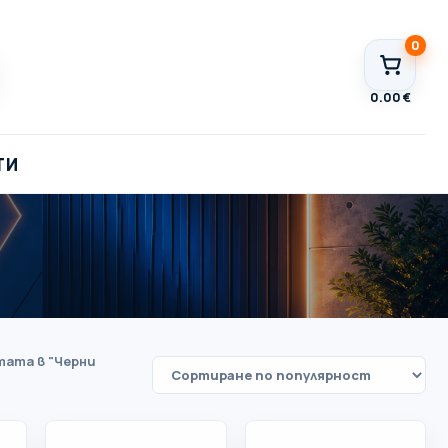
0
0.00
€
ТИ
тата в "Черни