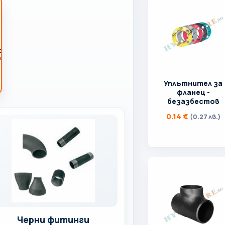
рни
тинги
Уплътнител за
фланец -
безазбестов
0.14
€
(0.27 лв.)
Черни фитинги