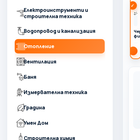
Електроинструменти и
строителна техника
Водопровод и канализация
Че
фи
Отопление
→
Вентилация
Баня
Измервателна техника
Градина
Умен Дом
Строителна химия