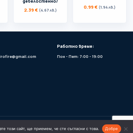
дебелостенно/
0.99
€
(1.94 лв.)
2.39
€
(4.67 лв.)
Работно време:
drofire@gmail.com
Пон - Пет: 7:00 - 19:00
© 2026 HydroFire.bg. Всички права запазени.
е този сайт, ще приемем, че сте съгласни с това.
Добре