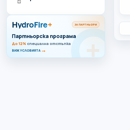
HydroFire
+
ЗА ПАРТНЬОРИ
Партньорска програма
До 12%
специална отстъпка
→
ВИЖ УСЛОВИЯТА