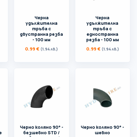
Черна
Черна
удължителна
удължителна
тръба с
тръба с
двустранна резба
едностранна
- 100 мм
резба - 100 мм
0.99
€
0.99
€
(1.94 лв.)
(1.94 лв.)
Черно коляно 90° -
Черно коляно 90° -
е
безшевно STD /
шевно