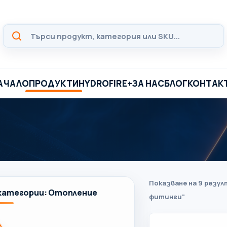
АЧАЛО
ПРОДУКТИ
HYDROFIRE+
ЗА НАС
БЛОГ
КОНТАК
Показване на 9 резул
категории: Отопление
фитинги"