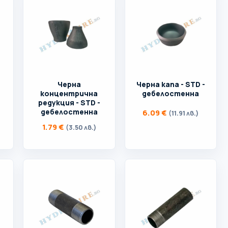
Черна
Черна капа - STD -
концентрична
дебелостенна
редукция - STD -
дебелостенна
6.09
€
(11.91 лв.)
1.79
€
(3.50 лв.)