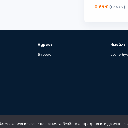
0.69
€
(1.35 лв.)
Адрес:
Имейл:
Бургас
store.hy
итки
ителско изживяване на нашия уебсайт. Ако продължите да използват