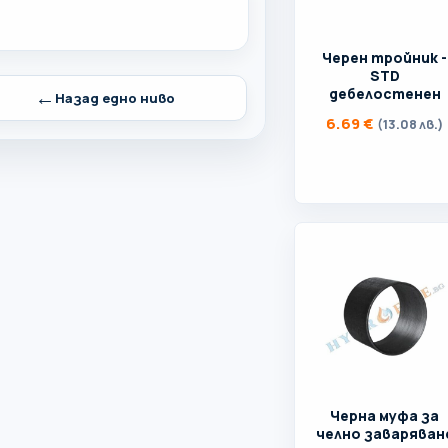
Черен тройник -
STD
←
дебелостенен
Назад едно ниво
6.69
€
(13.08 лв.)
Черна муфа за
челно заваряван