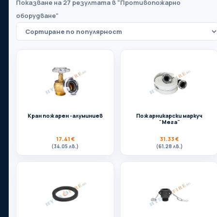
Показване на 27 резултата в "Противопожарно
оборудване"
Вашият партньор в света на отоплението,
водопроводите, вентилацията и баните.
Телефон:
Кран пожарен -алуминиев
Пожарникарски маркуч
"Мега"
0899 35 86 86
17.41
€
31.33
€
(34.05 лв.)
(61.28 лв.)
Адрес:
Бургас
Имейл:
store.hydrofire@gmail.com