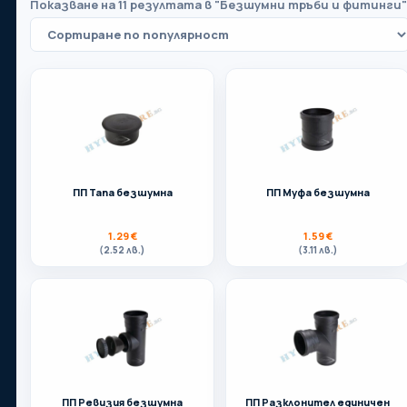
Показване на 11 резултата в "Безшумни тръби и фитинги"
Вашият партньор в света на отоплението,
водопроводите, вентилацията и баните.
ПП Тапа безшумна
ПП Муфа безшумна
Телефон:
0899 35 86 86
1.29
€
1.59
€
(2.52 лв.)
(3.11 лв.)
Адрес:
Бургас
Имейл:
store.hydrofire@gmail.com
ПП Ревизия безшумна
ПП Разклонител единичен