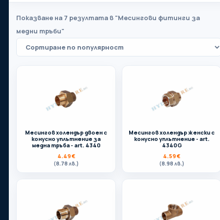
Показване на 7 резултата в "Месингови фитинги за
медни тръби"
Вашият партньор в света на отоплението,
водопроводите, вентилацията и баните.
Телефон:
Месингов холендър двоен с
Месингов холендър женски с
конусно уплътнение за
конусно уплътнение - art.
0899 35 86 86
медна тръба - art. 4340
4340G
4.49
€
4.59
€
(8.78 лв.)
(8.98 лв.)
Адрес:
Бургас
Имейл: