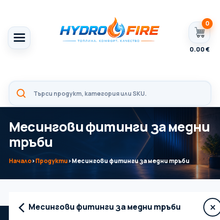
0
0.00
€
Месингови фитинги за медни
тръби
Начало
›
Продукти
›
Месингови фитинги за медни тръби
‹
×
Месингови фитинги за медни тръби