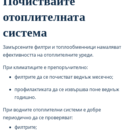
Почиствайте
отоплителната
система
Замърсените филтри и топлообменници намаляват
ефективността на отоплителните уреди.
При климатиците е препоръчително:
филтрите да се почистват веднъж месечно;
профилактиката да се извършва поне веднъж
годишно.
При водните отоплителни системи е добре
периодично да се проверяват:
филтрите;