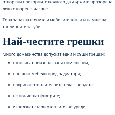
отворени прозорци, отколкото да държите прозореца
леко отворен с часове.
Това запазва стените и мебелите топли и намалява
топлинните загуби.
Най-честите грешки
Много домакинства допускат едни и същи грешки:
отопляват неизползвани помещения;
поставят мебели пред радиатори;
покриват отоплителните тела с пердета;
не почистват филтрите;
използват стари отоплителни уреди;