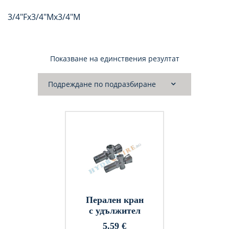
3/4″Fx3/4″Mx3/4″M
Показване на единствения резултат
Перален кран
с удължител
5.59
€