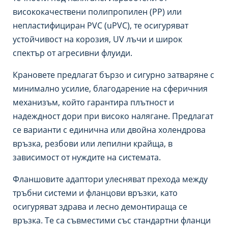
висококачествени полипропилен (PP) или
непластифициран PVC (uPVC), те осигуряват
устойчивост на корозия, UV лъчи и широк
спектър от агресивни флуиди.
Крановете предлагат бързо и сигурно затваряне с
минимално усилие, благодарение на сферичния
механизъм, който гарантира плътност и
надеждност дори при високо налягане. Предлагат
се варианти с единична или двойна холендрова
връзка, резбови или лепилни крайща, в
зависимост от нуждите на системата.
Фланшовите адаптори улесняват прехода между
тръбни системи и фланцови връзки, като
осигуряват здрава и лесно демонтираща се
връзка. Те са съвместими със стандартни фланци