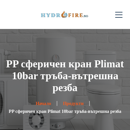
PP сферичен кран Plimat
10bar тръба-вътрешна
резба
Начало
Продукти
PP сферичен кран Plimat 10bar тръба-вътрешна резба