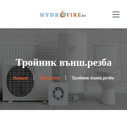
Тройник външ.резба
Начало
Продукти
Тройник външ.резба