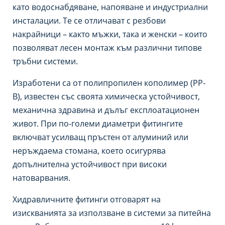
като водоснабдяване, напояване и индустриални
инсталации. Те се отличават с резбови
накрайници – както мъжки, така и женски – които
позволяват лесен монтаж към различни типове
тръбни системи.
Изработени са от полипропилен кополимер (PP-
B), известен със своята химическа устойчивост,
механична здравина и дълъг експлоатационен
живот. При по-големи диаметри фитингите
включват усилващ пръстен от алуминий или
неръждаема стомана, което осигурява
допълнителна устойчивост при високи
натоварвания.
Хидравличните фитинги отговарят на
изискванията за използване в системи за питейна