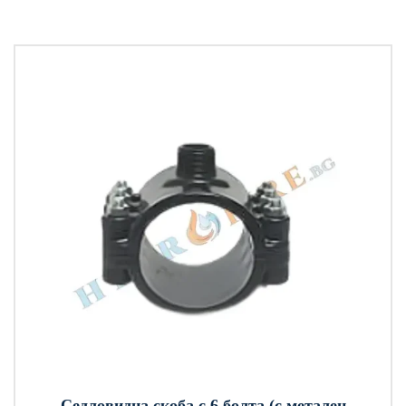
Седловидна скоба с 6 болта (с метален