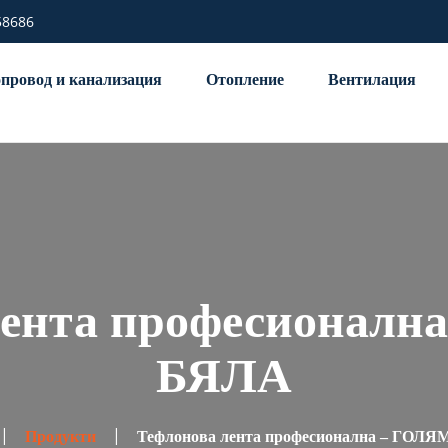
58686
провод и канализация
Отопление
Вентилация
лента професионалн
БЯЛА
Продукти
Тефлонова лента професионална – ГОЛ