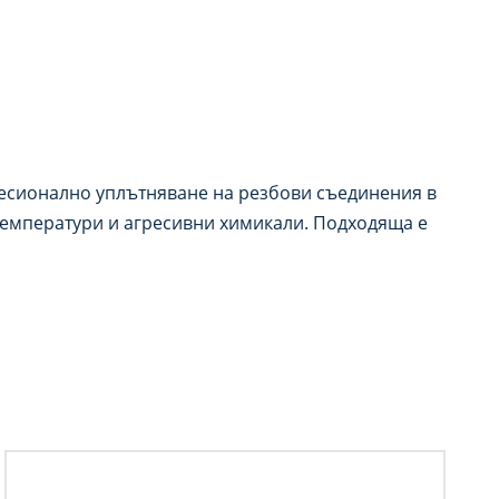
фесионално уплътняване на резбови съединения в
 температури и агресивни химикали. Подходяща е