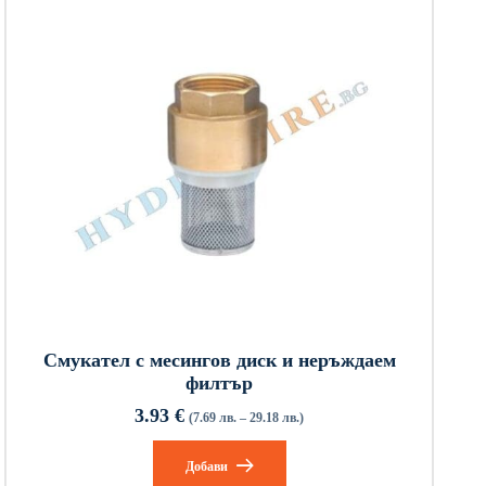
Смукател с месингов диск и неръждаем
филтър
3.93
€
(7.69 лв. – 29.18 лв.)
Добави