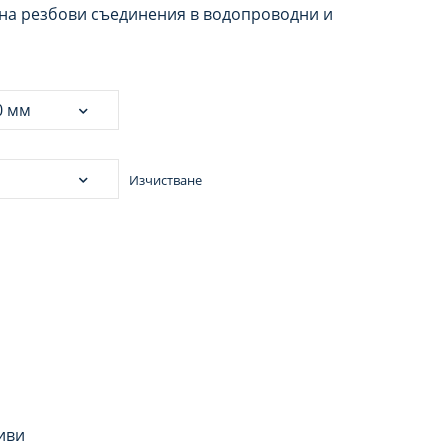
 на резбови съединения в водопроводни и
Изчистване
иви