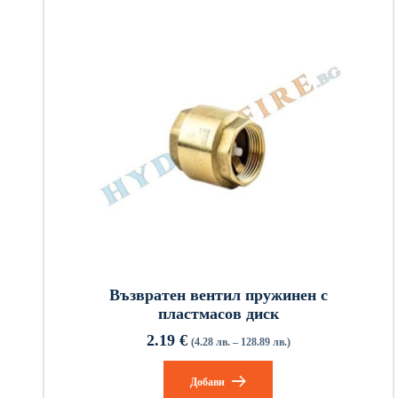
Възвратен вентил пружинен с
пластмасов диск
2.19
€
(4.28 лв. – 128.89 лв.)
Добави