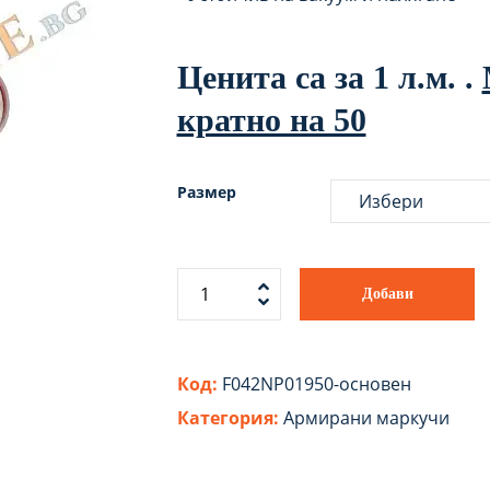
Ценита са за 1 л.м. .
кратно на 50
Размер
Добави
Код:
F042NP01950-основен
Категория:
Армирани маркучи