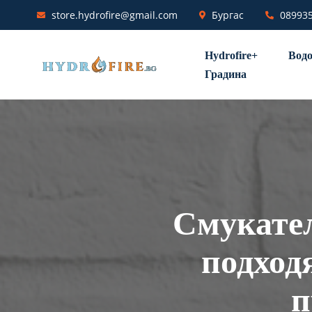
store.hydrofire@gmail.com
Бургас
08993
Hydrofire+
Водо
Градина
Смукател
подход
п