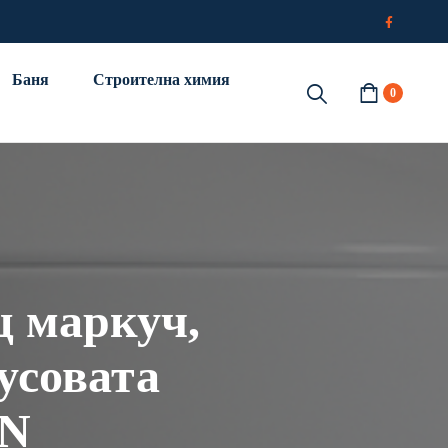
Баня
Строителна химия
0
щ маркуч,
усовата
PN