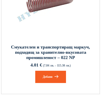
Смукателен и транспортиращ маркуч,
подходящ за хранително-вкусовата
промишленост – 022 NP
4.01
€
(7.84 лв. – 115.30 лв.)
Добави