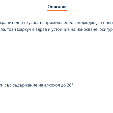
Описание
хранително-вкусовата промишленост, подходящ за пренос
ла, този маркуч е здрав и устойчив на износване, осиг
ати със съдържание на алкохол до 28°