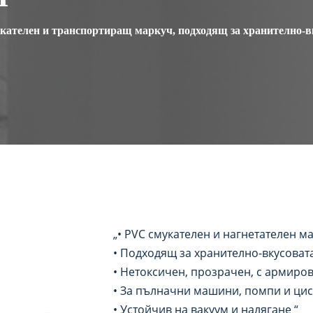
кателен и транспортиращ маркуч, подходящ за хранително-
„• PVC смукателен и нагнетателен м
• Подходящ за хранително-вкусова
• Нетоксичен, прозрачен, с армиро
• За пълначни машини, помпи и ци
• Устойчив на вакуум и налягане “