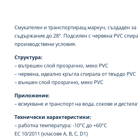
Смукателен и транспортиращ маркуч, създаден за 
съдържание до 28°. Подсилен с червена PVC спира
производствени условия.
Структура:
– вътрешен слой прозрачно, меко PVC
– червена, идеално кръгла спирала от твърдо PVC
– външен слой прозрачно, меко PVC
Приложение:
– всмукване и транспорт на вода, сокове и дестил
Технически характеристики:
– работна температура: -10°C до +60°C
ЕС 10/2011 (класове A, B, C, D1)