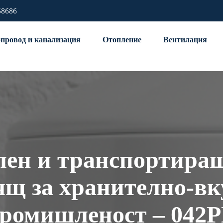
58686
провод и канализация
Отопление
Вентилация
ен и транспортира
ящ за хранително-вк
ромишленост – 042