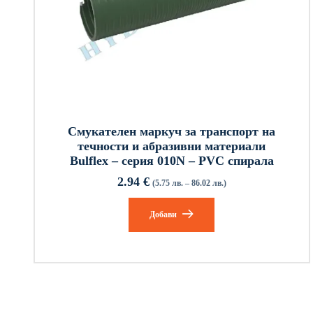
Смукателен маркуч за транспорт на
течности и абразивни материали
Bulflex – серия 010N – PVC спирала
2.94
€
(5.75 лв. – 86.02 лв.)
Добави