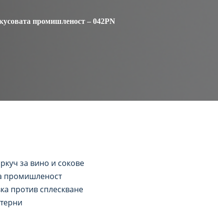
вкусовата промишленост – 042PN
аркуч за вино и сокове
та промишленост
вка против сплескване
стерни