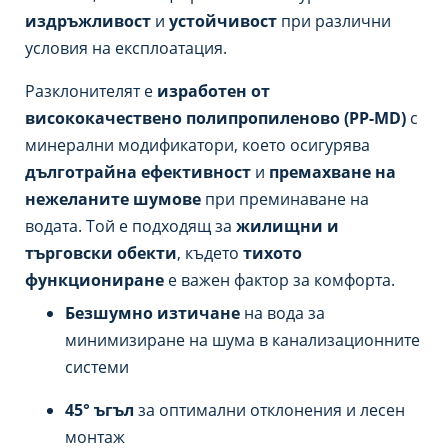
издръжливост
и
устойчивост
при различни
условия на експлоатация.
Разклонителят е
изработен от
висококачествено полипропиленово (PP-MD)
с
минерални модификатори, което осигурява
дълготрайна ефективност
и
премахване на
нежеланите шумове
при преминаване на
водата. Той е подходящ за
жилищни и
търговски обекти
, където
тихото
функциониране
е важен фактор за комфорта.
Безшумно изтичане
на вода за
минимизиране на шума в канализационните
системи
45° ъгъл
за оптимални отклонения и лесен
монтаж