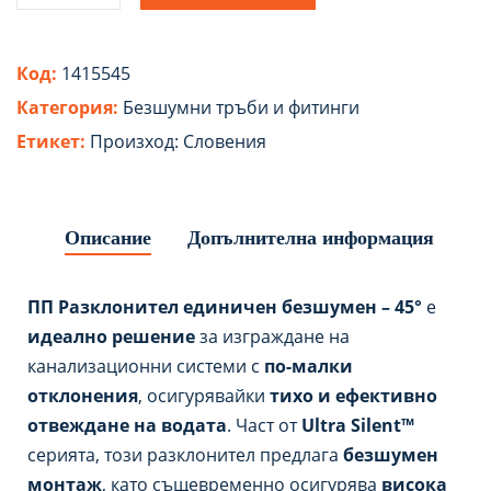
Код:
1415545
Категория:
Безшумни тръби и фитинги
Етикет:
Произход: Словения
Описание
Допълнителна информация
ПП Разклонител единичен безшумен – 45°
е
идеално решение
за изграждане на
канализационни системи с
по-малки
отклонения
, осигурявайки
тихо и ефективно
отвеждане на водата
. Част от
Ultra Silent™
серията, този разклонител предлага
безшумен
монтаж
, като същевременно осигурява
висока