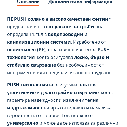
Описание
Допълнителна информация
ПЕ PUSH коляно
е
висококачествен фитинг
,
предназначен за
свързване на тръби
под
определен ъгъл в
водопроводни
и
канализационни системи
. Изработено от
полиетилен (PE)
, това коляно използва
PUSH
технология
, която осигурява
лесно, бързо и
стабилно свързване
без необходимост от
инструменти или специализирано оборудване.
PUSH технологията
осигурява
плътно
уплътнение
и
дълготрайно свързване
, което
гарантира надеждност и
изключителна
издръжливост
на връзките, както и намалява
вероятността от течове. Това коляно е
универсално
и може да се използва за различни