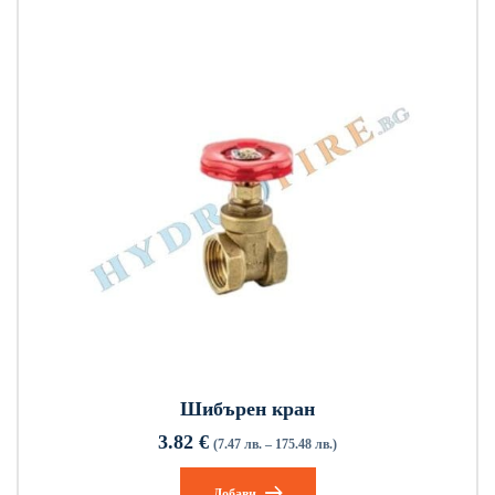
Шибърен кран
3.82
€
(7.47 лв. – 175.48 лв.)
Добави