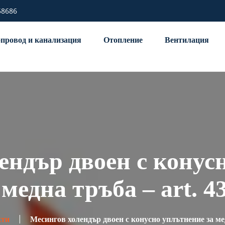
58686
провод и канализация
Отопление
Вентилация
ендър двоен с конус
 медна тръба – art. 4
кти
Месингов холендър двоен с конусно уплътнение за мед