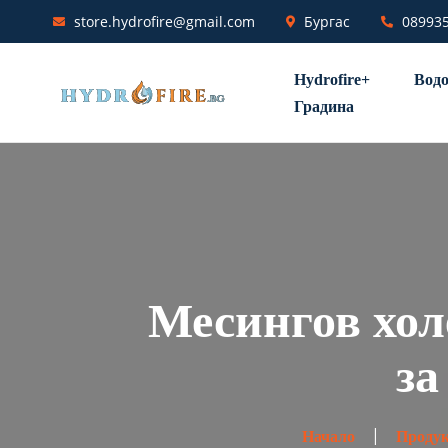
store.hydrofire@gmail.com
Бургас
08993
Hydrofire+
Водо
Градина
Месингов хол
за
Начало
Проду