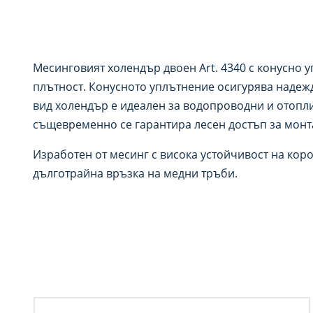
Месинговият холендър двоен Art. 4340 с конусно у
плътност. Конусното уплътнение осигурява надеж
вид холендър е идеален за водопроводни и отопли
същевременно се гарантира лесен достъп за мон
Изработен от месинг с висока устойчивост на кор
дълготрайна връзка на медни тръби.