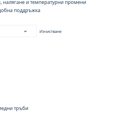
я, налягане и температурни промени
удобна поддръжка
Изчистване
медни тръби