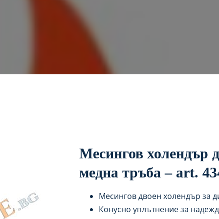
Месингов холендър д
медна тръба – art. 43
Месингов двоен холендър за д
Конусно уплътнение за надеж