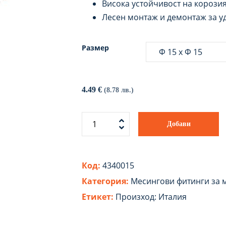
Висока устойчивост на корози
Лесен монтаж и демонтаж за 
Размер
4.49
€
(8.78 лв.)
Добави
Код:
4340015
Категория:
Месингови фитинги за 
Етикет:
Произход: Италия