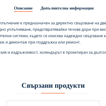
Описание
Допълнителна информация
плътнение е предназначен за директно свързване на две
дно уплътняване, предотвратявайки течове дори при вис
телни системи, където се изисква надеждно свързване м
таж и демонтаж при поддръжка или ремонт.
озия и издръжливост, холендърът е проектиран за дългос
Свързани продукти