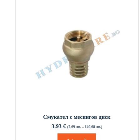
Смукател с месингов диск
3.93
€
(7.69 лв. – 149.68 лв.)