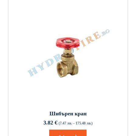
Шибърен кран
3.82
€
(7.47 лв. – 175.48 лв.)