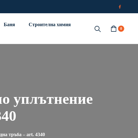
Баня
Строителна химия
0
но уплътнение
340
на тръба – art. 4340