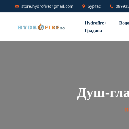
store.hydrofire@gmail.com
Бургас
08993
Hydrofire+
Водо
Градина
Душ-гл
Н