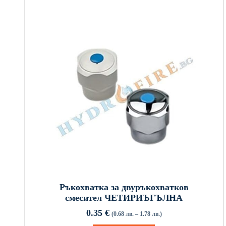
Ръкохватка за двуръкохватков
смесител ЧЕТИРИЪГЪЛНА
0.35
€
(0.68 лв. – 1.78 лв.)