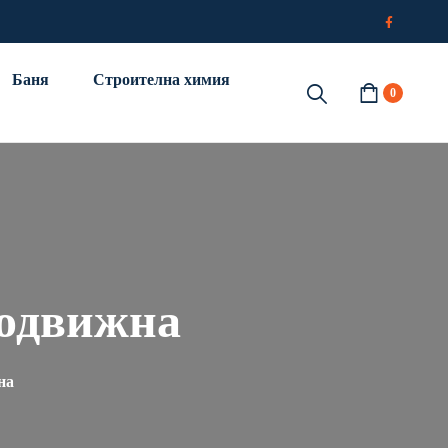
Баня
Строителна химия
0
одвижна
на