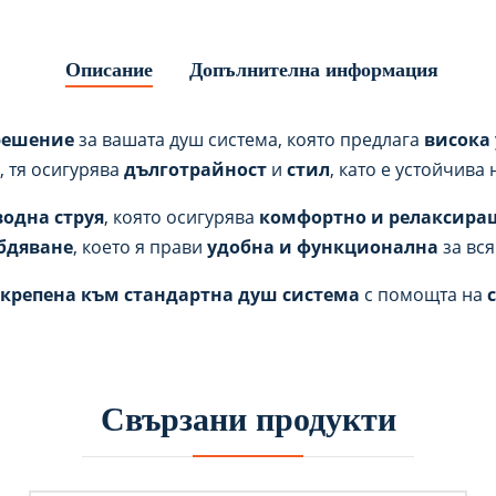
Описание
Допълнителна информация
решение
за вашата душ система, която предлага
висока
, тя осигурява
дълготрайност
и
стил
, като е устойчива
водна струя
, която осигурява
комфортно и релаксира
бдяване
, което я прави
удобна и функционална
за вся
акрепена към стандартна душ система
с помощта на
Свързани продукти