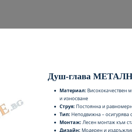
Душ-глава МЕТАЛНА
Материал:
Висококачествен ме
и износване
Струя:
Постоянна и равномерна
Тип:
Неподвижна – осигурява 
Монтаж:
Лесен монтаж към ст
Дизайн:
Модерен и издръжлив