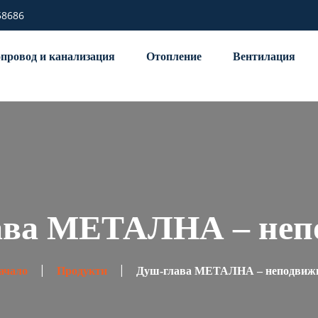
58686
провод и канализация
Отопление
Вентилация
ава МЕТАЛНА – неп
ачало
Продукти
Душ-глава МЕТАЛНА – неподвиж