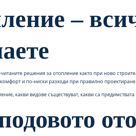
ление – всич
наете
читаните решения за отопление както при ново строител
 комфорт и по-ниски разходи при правилно проектиране
ление, какви видове съществуват, какви са предимствата
подовото от