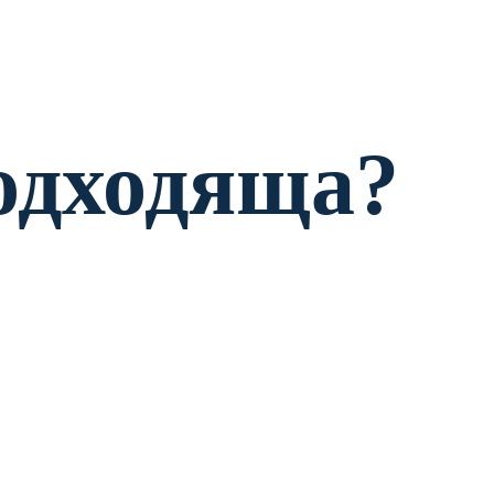
одходяща?