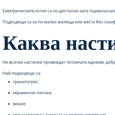
Електрическите котли са по-достъпни като първоначал
Подходящи са за по-малки жилища или места без гази
Каква наст
Не всички настилки провеждат топлината еднакво добр
Най-подходящи са:
гранитогрес;
керамични плочки;
винил;
специализиран ламинат за подово отопление.