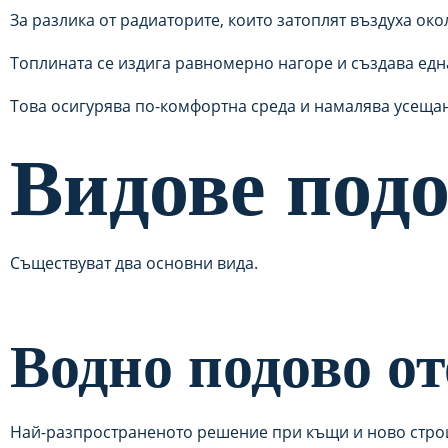
За разлика от радиаторите, които затоплят въздуха ок
Топлината се издига равномерно нагоре и създава едн
Това осигурява по-комфортна среда и намалява усещане
Видове подо
Съществуват два основни вида.
Водно подово о
Най-разпространеното решение при къщи и ново строи