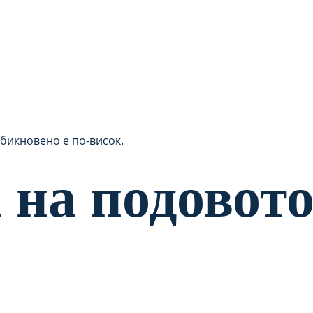
обикновено е по-висок.
 на подовото