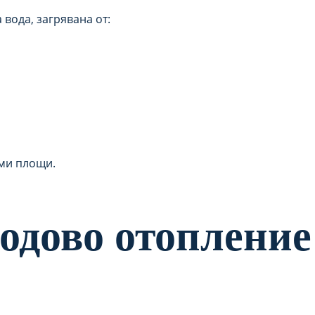
вода, загрявана от:
еми площи.
одово отопление