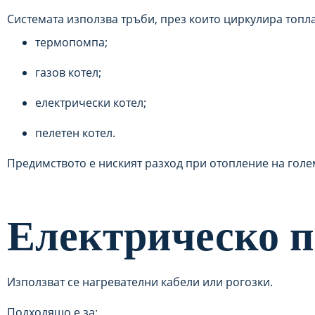
Системата използва тръби, през които циркулира топла 
термопомпа;
газов котел;
електрически котел;
пелетен котел.
Предимството е ниският разход при отопление на гол
Електрическо п
Използват се нагревателни кабели или рогозки.
Подходящо е за: