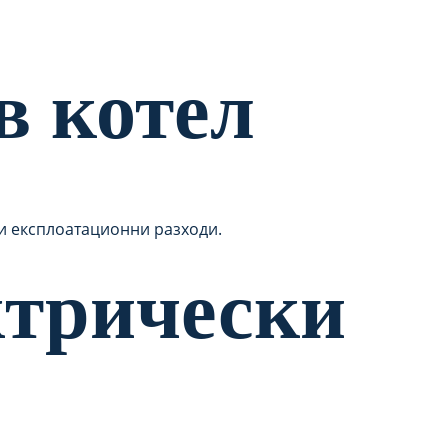
в котел
ки експлоатационни разходи.
ктрически