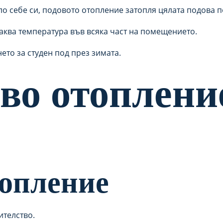
оло себе си, подовото отопление затопля цялата подова 
аква температура във всяка част на помещението.
то за студен под през зимата.
во отоплени
топление
телство.