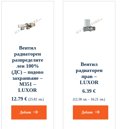
Вентил
радиаторен
разпределите
Вентил
лен 100%
радиаторен
(ДС) – подово
прав –
захранване –
LUXOR
M351 –
LUXOR
6.39
€
12.79
€
(25.02 лв.)
(12.50 лв. – 16.21 лв.)
Добави
Добави