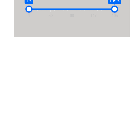
1 €
195 €
1
50
98
147
195