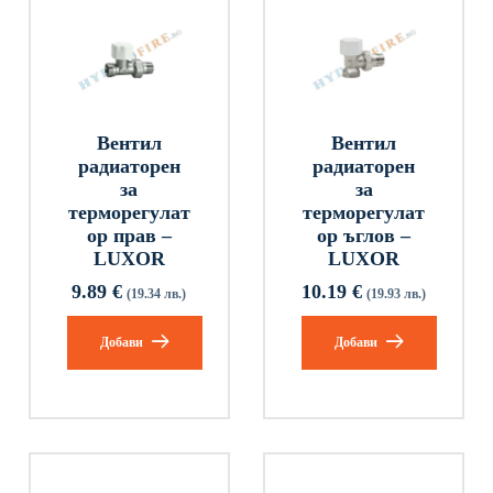
Вентил
Вентил
радиаторен
радиаторен
за
за
терморегулат
терморегулат
ор прав –
ор ъглов –
LUXOR
LUXOR
9.89
€
10.19
€
(19.34 лв.)
(19.93 лв.)
Добави
Добави