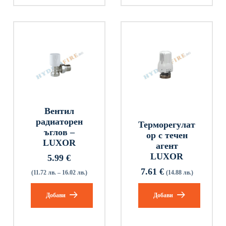
Вентил
радиаторен
Терморегулат
ъглов –
ор с течен
LUXOR
агент
LUXOR
5.99
€
7.61
€
(11.72 лв. – 16.02 лв.)
(14.88 лв.)
Добави
Добави