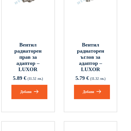
Вентил
Вентил
радиаторен
радиаторен
прав за
ъглов за
адаптор –
адаптор –
LUXOR
LUXOR
5.89
€
5.79
€
(11.52 лв.)
(11.32 лв.)
Добави
Добави