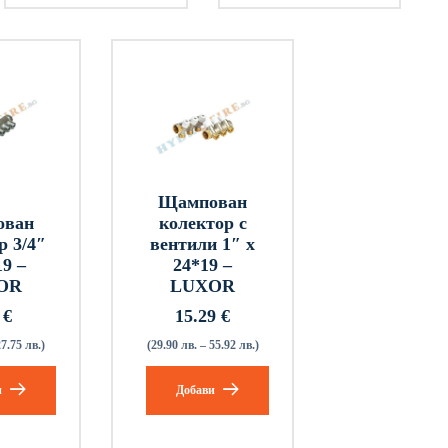
Щампован
ован
колектор с
р 3/4″
вентили 1″ х
19 –
24*19 –
OR
LUXOR
9
€
15.29
€
27.75 лв.)
(29.90 лв. – 55.92 лв.)
и
Добави