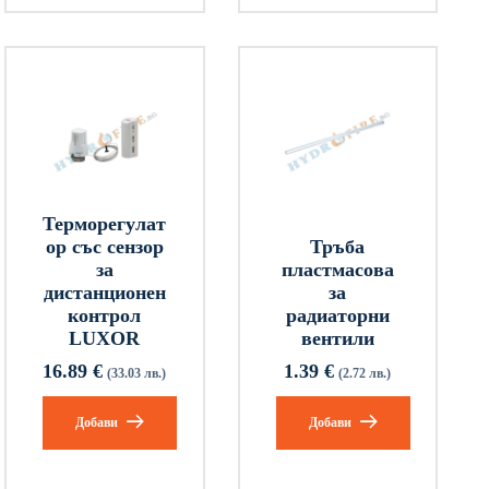
Терморегулат
ор със сензор
Тръба
за
пластмасова
дистанционен
за
контрол
радиаторни
LUXOR
вентили
16.89
€
1.39
€
(33.03 лв.)
(2.72 лв.)
Добави
Добави