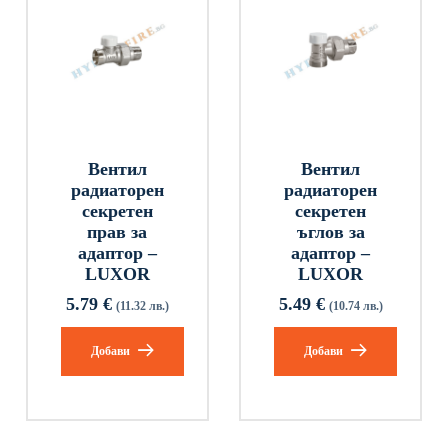
Вентил
Вентил
радиаторен
радиаторен
секретен
секретен
прав за
ъглов за
адаптор –
адаптор –
LUXOR
LUXOR
5.79
€
5.49
€
(11.32 лв.)
(10.74 лв.)
Добави
Добави