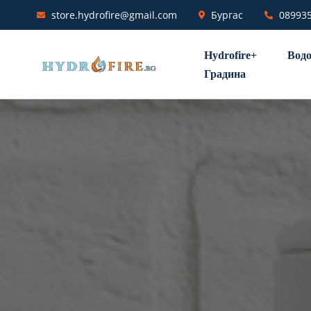
store.hydrofire@gmail.com
Бургас
08993
Hydrofire+
Водо
Градина