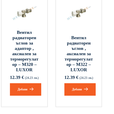
Вентил
радиаторен
Вентил
ъглов за
радиаторен
адаптор ,
ъглов ,
аксиален за
аксиален за
терморегулат
терморегулат
ор – M320 –
ор – M322 –
LUXOR
LUXOR
12.39
€
12.39
€
(24.23 лв.)
(24.23 лв.)
Добави
Добави