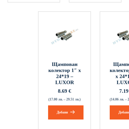
Щампован
Щамп
колектор 1″ х
колекто
24*19 –
x 24*
LUXOR
LUX
8.69
€
7.1
(17.00 лв. – 29.51 лв.)
(14.06 лв. – 
Добави
Добав