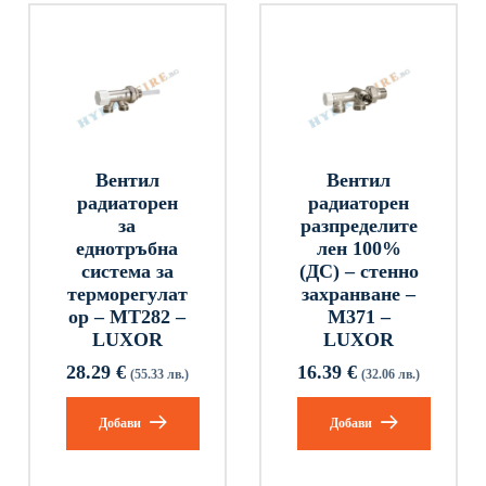
Вентил
Вентил
радиаторен
радиаторен
за
разпределите
еднотръбна
лен 100%
система за
(ДС) – стенно
терморегулат
захранване –
ор – МТ282 –
M371 –
LUXOR
LUXOR
28.29
€
16.39
€
(55.33 лв.)
(32.06 лв.)
Добави
Добави