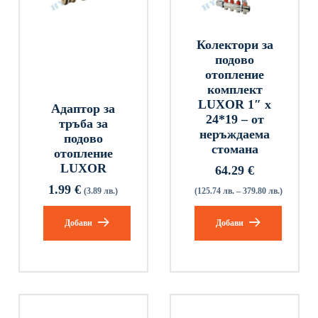
Колектори за
подово
отопление
комплект
LUXOR 1″ x
Адаптор за
24*19 – от
тръба за
неръждаема
подово
стомана
отопление
LUXOR
64.29
€
1.99
€
(3.89 лв.)
(125.74 лв. – 379.80 лв.)
Добави
Добави