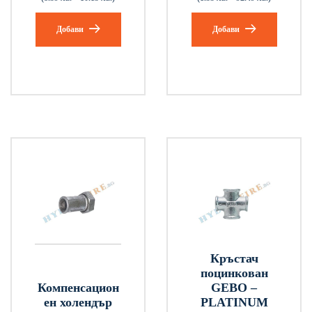
Добави
Добави
Кръстач
поцинкован
Компенсацион
GEBO –
ен холендър
PLATINUM