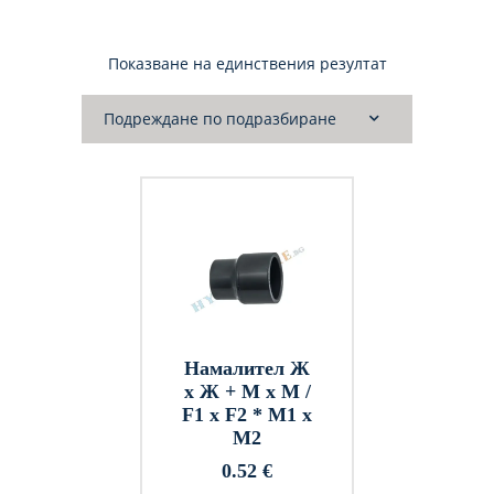
Показване на единствения резултат
Намалител Ж
х Ж + М х М /
F1 x F2 * M1 x
M2
0.52
€