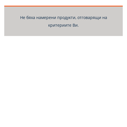
Не бяха намерени продукти, отговарящи на
критериите Ви.