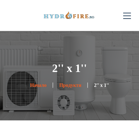
2'' х 1''
Начало
Продукти
2'' х 1''