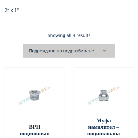
2“ х 1“
Showing all 4 results
Муфа
ВРН
намалител –
поцинкован
поцинкована