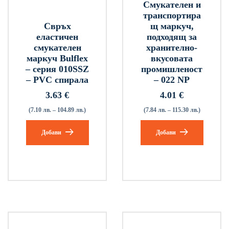
Смукателен и
транспортира
Свръх
щ маркуч,
еластичен
подходящ за
смукателен
хранително-
маркуч Bulflex
вкусовата
– серия 010SSZ
промишленост
– PVC спирала
– 022 NP
3.63
€
4.01
€
(7.10 лв. – 104.89 лв.)
(7.84 лв. – 115.30 лв.)
Добави
Добави