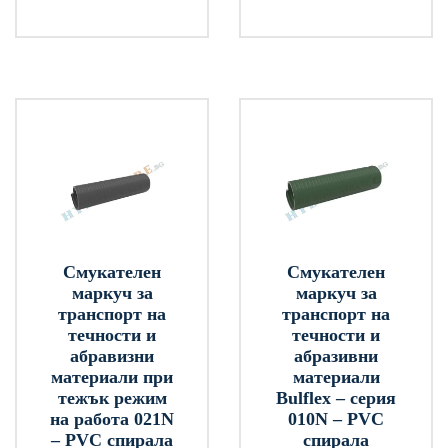
Смукателен
Смукателен
маркуч за
маркуч за
транспорт на
транспорт на
течности и
течности и
абравизни
абразивни
материали при
материали
тежък режим
Bulflex – серия
на работа 021N
010N – PVC
– PVC спирала
спирала