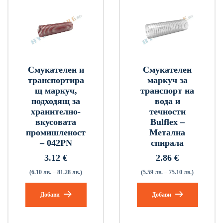
Смукателен и
Смукателен
транспортира
маркуч за
щ маркуч,
транспорт на
подходящ за
вода и
хранително-
течности
вкусовата
Bulflex –
промишленост
Метална
– 042PN
спирала
3.12
€
2.86
€
(6.10 лв. – 81.28 лв.)
(5.59 лв. – 75.10 лв.)
Добави
Добави