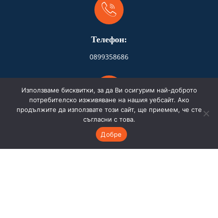
Телефон:
0899358686
Използваме бисквитки, за да Ви осигурим най-доброто
потребителско изживяване на нашия уебсайт. Ако
продължите да използвате този сайт, ще приемем, че сте
Адрес:
съгласни с това.
Добре
Бургас
Имейл:
store.hydrofire@gmail.com