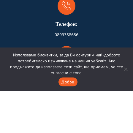
Телефон:
0899358686
Използваме бисквитки, за да Ви осигурим най-доброто
потребителско изживяване на нашия уебсайт. Ако
продължите да използвате този сайт, ще приемем, че сте
Адрес:
съгласни с това.
Добре
Бургас
Имейл:
store.hydrofire@gmail.com