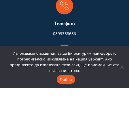
Телефон:
0899358686
Използваме бисквитки, за да Ви осигурим най-доброто
потребителско изживяване на нашия уебсайт. Ако
продължите да използвате този сайт, ще приемем, че сте
Адрес:
съгласни с това.
Добре
Бургас
Имейл:
store.hydrofire@gmail.com