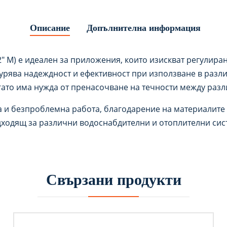
Описание
Допълнителна информация
1/2″ M) е идеален за приложения, които изискват регулир
гурява надеждност и ефективност при използване в разли
гато има нужда от пренасочване на течности между раз
а и безпроблемна работа, благодарение на материалите 
одходящ за различни водоснабдителни и отоплителни сис
Свързани продукти