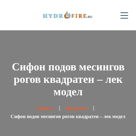
Сифон подов месингов
рогов квадратен – лек
модел
Начало
Продукти
Сифон подов месингов рогов квадратен – лек модел