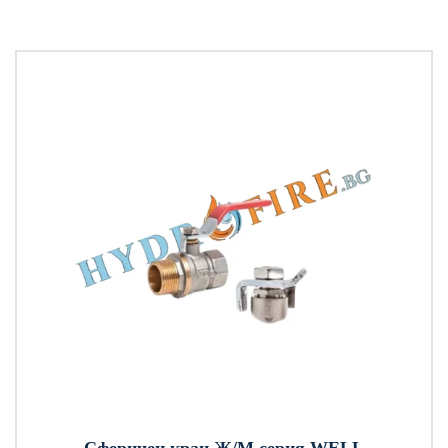
Сферичен кран Ж/М серия WELL