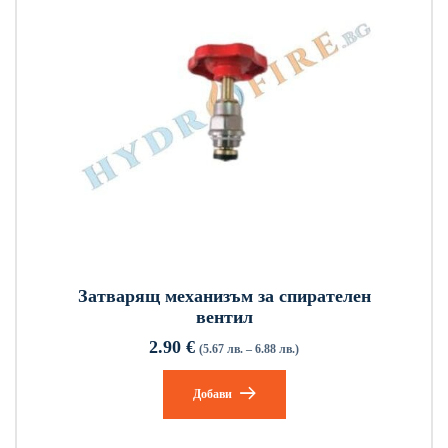
Затварящ механизъм за спирателен
вентил
2.90
€
(5.67 лв. – 6.88 лв.)
Добави