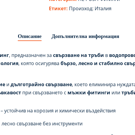
Етикет:
Произход: Италия
Описание
Допълнителна информация
тинг
, предназначен за
свързване на тръби
в
водопров
нология
, която осигурява
бързо, лесно и стабилно свъ
ие
и
дълготрайно свързване
, което елиминира нуждат
ъвкавост
при свързването с
мъжки фитинги
или
тръб
 – устойчив на корозия и химически въздействия
 лесно свързване без инструменти