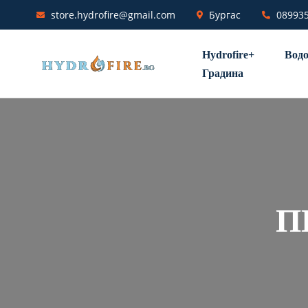
store.hydrofire@gmail.com
Бургас
08993
Hydrofire+
Водо
Градина
П