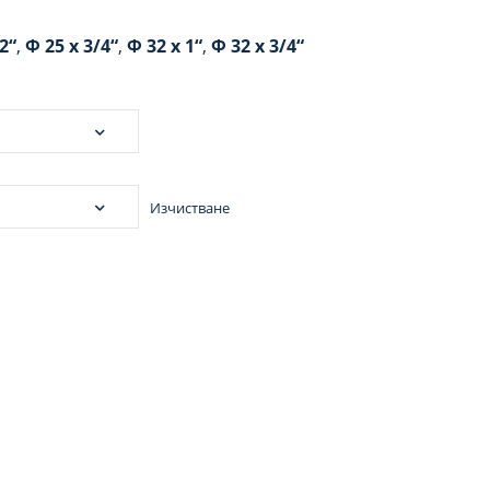
2“
,
Ф 25 x 3/4“
,
Ф 32 x 1“
,
Ф 32 x 3/4“
Изчистване