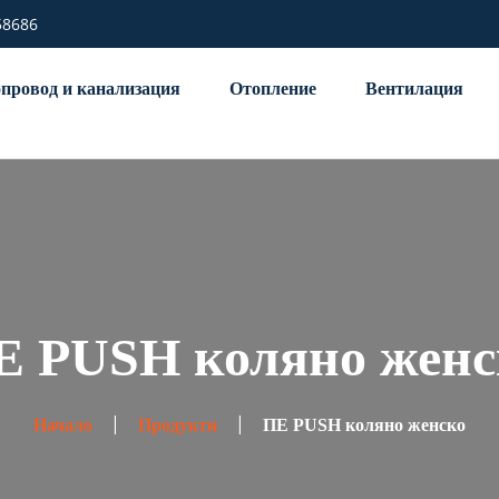
58686
провод и канализация
Отопление
Вентилация
Е PUSH коляно женс
Начало
Продукти
ПЕ PUSH коляно женско