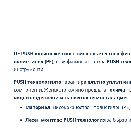
ПЕ PUSH коляно женско
е
висококачествен фи
полиетилен (PE)
, този фитинг използва
PUSH тех
инструменти.
PUSH технологията
гарантира
плътно уплътнен
компоненти. Женското коляно предлага
голяма г
водоснабдителни и напоителни инсталации
.
Материал:
Висококачествен полиетилен (PE)
Лесен монтаж:
PUSH технология
за бързо и