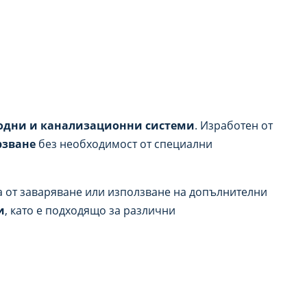
одни и канализационни системи
. Изработен от
рзване
без необходимост от специални
а от заваряване или използване на допълнителни
и
, като е подходящо за различни