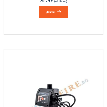
20.79
€
(40.66 лв.)
Добави