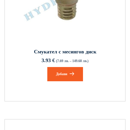
Смукател с месингов диск
3.93
€
(7.69 лв. – 149.68 лв.)
Добави