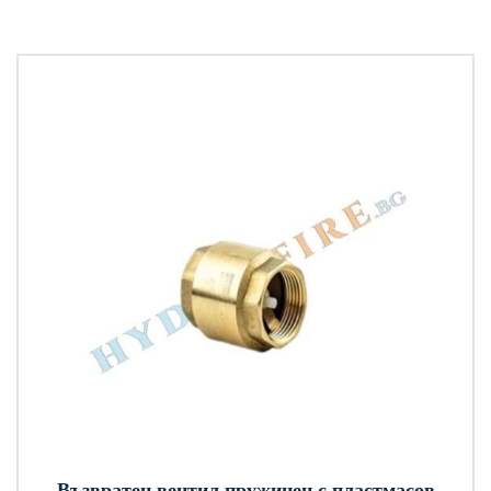
Възвратен вентил пружинен с пластмасов