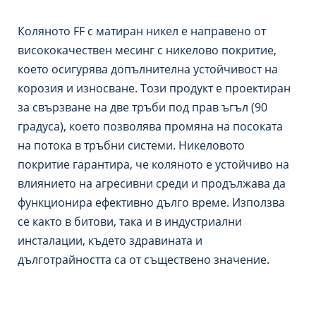
Коляното FF с матиран никел е направено от
висококачествен месинг с никелово покритие,
което осигурява допълнителна устойчивост на
корозия и износване. Този продукт е проектиран
за свързване на две тръби под прав ъгъл (90
градуса), което позволява промяна на посоката
на потока в тръбни системи. Никеловото
покритие гарантира, че коляното е устойчиво на
влиянието на агресивни среди и продължава да
функционира ефективно дълго време. Използва
се както в битови, така и в индустриални
инсталации, където здравината и
дълготрайността са от съществено значение.