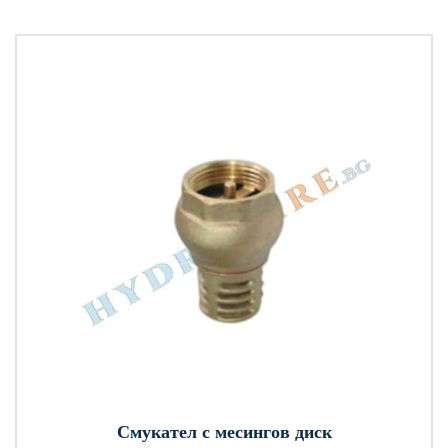
Смукател с месингов диск