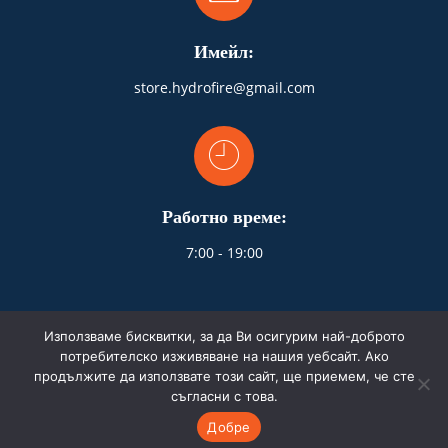
Имейл:
store.hydrofire@gmail.com
Работно време:
7:00 - 19:00
Използваме бисквитки, за да Ви осигурим най-доброто
потребителско изживяване на нашия уебсайт. Ако
продължите да използвате този сайт, ще приемем, че сте
© 2026 HydroFire.bg. Всички права запазени.
съгласни с това.
Изработка на сайта от webselo.com™
Добре