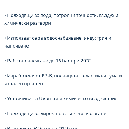
• Подходящи за вода, петролни течности, въздух и
химически разтвори
• Използват се за водоснабдяване, индустрия и
напояване
• Работно налягане до 16 bar при 20°C
• Изработени от PP-B, полиацетал, еластична гума и
метален пръстен
• Устойчиви на UV лъчи и химическо въздействие
• Подходящи за директно слънчево излагане
• Размери от Ø16 мм до Ø110 мм