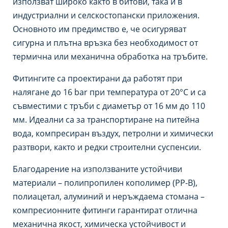
използват широко както в битови, така и в
индустриални и селскостопански приложения.
Основното им предимство е, че осигуряват
сигурна и плътна връзка без необходимост от
термична или механична обработка на тръбите.
Фитингите са проектирани да работят при
налягане до 16 bar при температура от 20°C и са
съвместими с тръби с диаметър от 16 мм до 110
мм. Идеални са за транспортиране на питейна
вода, компресиран въздух, петролни и химически
разтвори, както и редки строителни суспенсии.
Благодарение на използваните устойчиви
материали – полипропилен кополимер (PP-B),
полиацетал, алуминий и неръждаема стомана –
компресионните фитинги гарантират отлична
механична якост, химическа устойчивост и