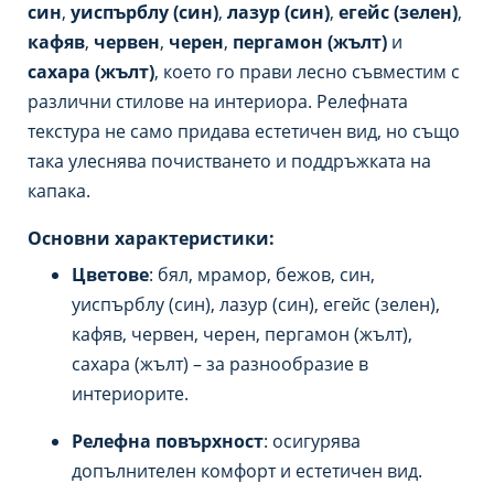
син
,
уиспърблу (син)
,
лазур (син)
,
егейс (зелен)
,
кафяв
,
червен
,
черен
,
пергамон (жълт)
и
сахара (жълт)
, което го прави лесно съвместим с
различни стилове на интериора. Релефната
текстура не само придава естетичен вид, но също
така улеснява почистването и поддръжката на
капака.
Основни характеристики:
Цветове
: бял, мрамор, бежов, син,
уиспърблу (син), лазур (син), егейс (зелен),
кафяв, червен, черен, пергамон (жълт),
сахара (жълт) – за разнообразие в
интериорите.
Релефна повърхност
: осигурява
допълнителен комфорт и естетичен вид.