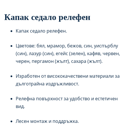
Капак седало релефен
Капак седало релефен.
Цветове: бял, мрамор, бежов, син, уиспърблу
(син), лазур (син), егейс (зелен), кафяв, червен,
черен, пергамон (жълт), сахара (жълт).
Изработен от висококачествени материали за
дълготрайна издръжливост.
Релефна повърхност за удобство и естетичен
вид.
Лесен монтаж и поддръжка.