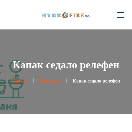
Капак седало релефен
Начало
Продукти
Капак седало релефен