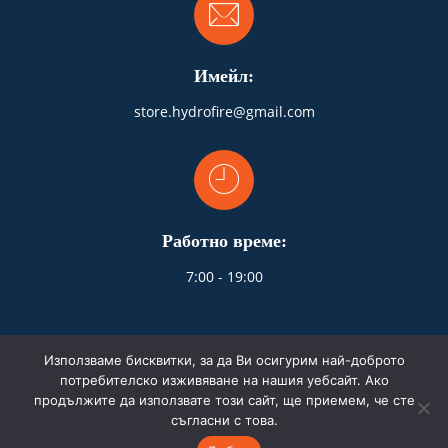
Имейл:
store.hydrofire@gmail.com
Работно време:
7:00 - 19:00
Използваме бисквитки, за да Ви осигурим най-доброто
потребителско изживяване на нашия уебсайт. Ако
продължите да използвате този сайт, ще приемем, че сте
© 2026 HydroFire.bg. Всички права запазени.
съгласни с това.
Изработка на сайта от webselo.com™