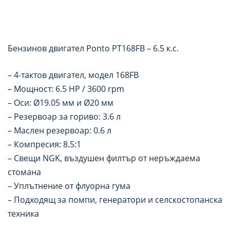
Бензинов двигател Ponto PT168FB – 6.5 к.с.
– 4-тактов двигател, модел 168FB
– Мощност: 6.5 HP / 3600 rpm
– Оси: Ø19.05 мм и Ø20 мм
– Резервоар за гориво: 3.6 л
– Маслен резервоар: 0.6 л
– Компресия: 8.5:1
– Свещи NGK, въздушен филтър от неръждаема
стомана
– Уплътнение от флуорна гума
– Подходящ за помпи, генератори и селскостопанска
техника