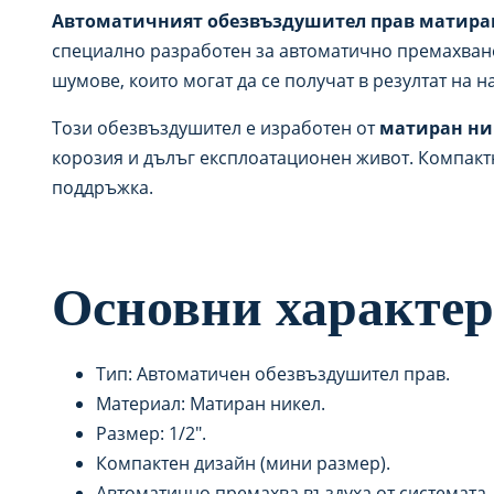
Автоматичният обезвъздушител прав матиран
специално разработен за автоматично премахване 
шумове, които могат да се получат в резултат на н
Този обезвъздушител е изработен от
матиран ни
корозия и дълъг експлоатационен живот. Компактн
поддръжка.
Основни характер
Тип: Автоматичен обезвъздушител прав.
Материал: Матиран никел.
Размер: 1/2″.
Компактен дизайн (мини размер).
Автоматично премахва въздуха от системата.