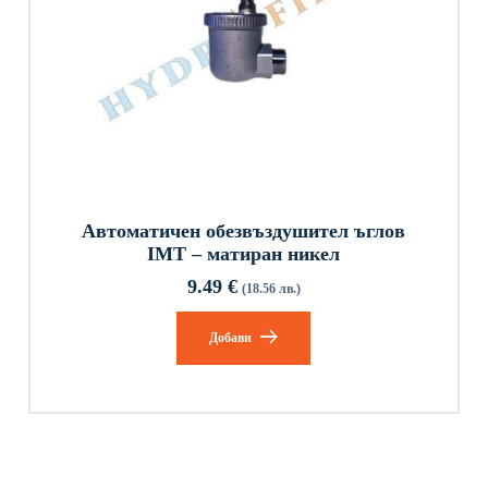
Автоматичен обезвъздушител ъглов
IMT – матиран никел
9.49
€
(18.56 лв.)
Добави