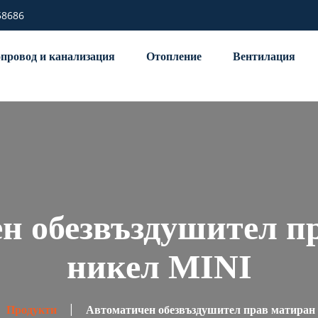
58686
провод и канализация
Отопление
Вентилация
н обезвъздушител п
никел MINI
Продукти
Автоматичен обезвъздушител прав матиран