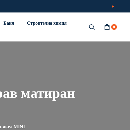
Баня
Строителна химия
0
рав матиран
 никел MINI