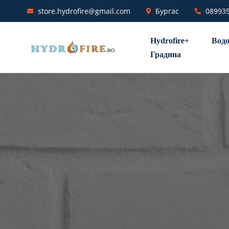
store.hydrofire@gmail.com
Бургас
08993
Hydrofire+
Водо
Градина