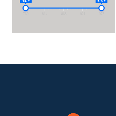
760 €
975 €
760
814
868
921
975