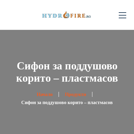
Сифон за поддушово
корито – пластмасов
Начало
Продукти
Сифон за поддушово корито – пластмасов