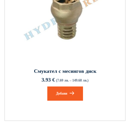
Смукател с месингов диск
3.93
€
(7.69 лв. – 149.68 лв.)
Добави