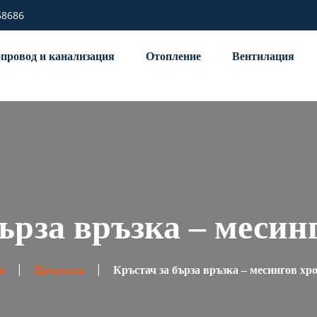
58686
провод и канализация
Отопление
Вентилация
бърза връзка – месин
о
Продукти
Кръстач за бърза връзка – месингов хр