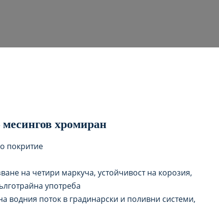
– месингов хромиран
но покритие
зване на четири маркуча, устойчивост на корозия,
дълготрайна употреба
на водния поток в градинарски и поливни системи,