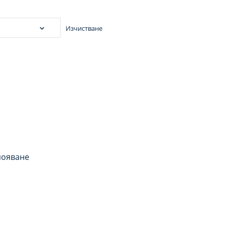
Изчистване
появане