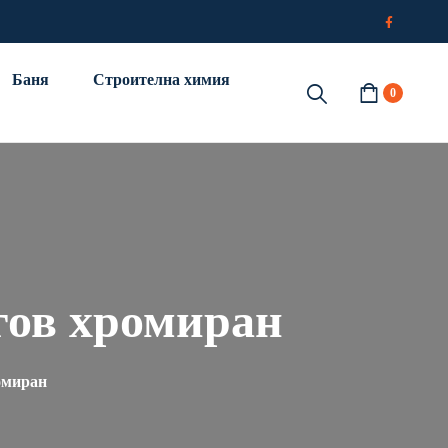
Баня
Строителна химия
0
гов хромиран
омиран