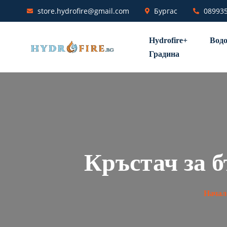
store.hydrofire@gmail.com
Бургас
08993
Hydrofire+
Водо
Градина
Кръстач за 
Начал