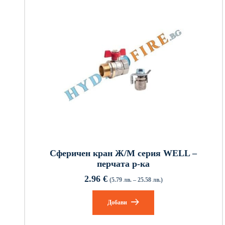
Сферичен кран Ж/М серия WELL –
перчата р-ка
2.96
€
(5.79 лв. – 25.58 лв.)
Добави