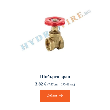
Шибърен кран
3.82
€
(7.47 лв. – 175.48 лв.)
Добави