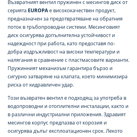
Възвратният вентил пружинен с месингов диск от
серията
EUROPA
е висококачествен продукт,
предназначен за предотвратяване на обратния
поток в тръбопроводни системи. Месинговият
диск осигурява допълнителна устойчивост и
надеждност при работа, като предоставя по-
добра издръжливост на високи температури и
налягания в сравнение с пластмасовите варианти.
Пружинният механизъм гарантира бързо и
сигурно затваряне на клапата, което минимизира
риска от хидравличен удар.
Този възвратен вентил е подходящ за употреба в
водопроводни и отоплителни инсталации, както и
в различни индустриални приложения. Здравият
месингов корпус предпазва от корозия и
осигурява дълъг експлоатационен срок. Лекото